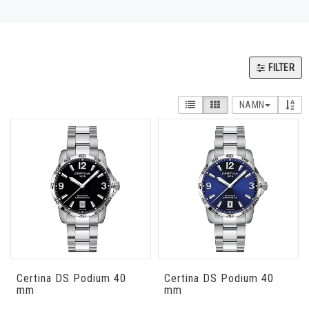
Casio
Certina
FILTER
NAMN
Claude Bernard
Edox
Fossil
Gul
Certina DS Podium 40
Certina DS Podium 40
mm
mm
Luminox