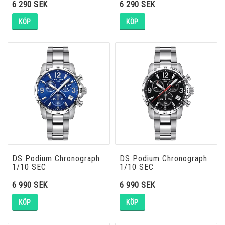
6 290 SEK
6 290 SEK
KÖP
KÖP
MALM
Maurice Lacroix
Michael Kors
Seiko
DS Podium Chronograph
DS Podium Chronograph
1/10 SEC
1/10 SEC
Skagen
6 990 SEK
6 990 SEK
KÖP
KÖP
Tissot